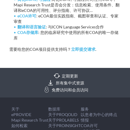
Mapi Research Trust是否会分发：信息检索、使用条件、翻
译和eCOA的可用性、评分指南、许可协议…
eCOA许可
: eCOA最佳实践指南、截图审查和认证、专家
审查
翻译和语言验证
: 与ICON Language Services合作
COA存储库
: 您的临床研究中使用的所有COA的唯一存储
库
需要给您的COA项目提供支持吗？
立即提交请求
.
定期更新
所有集中式资源
免费访问和会员访问
关于
数据库
服务
ePROVIDE
关于PROQOLID
以患者为中心的终点
Mapi Research Trust
关于PROLABELS
情报
如何检索
关于PROINSIGHT
COA许可