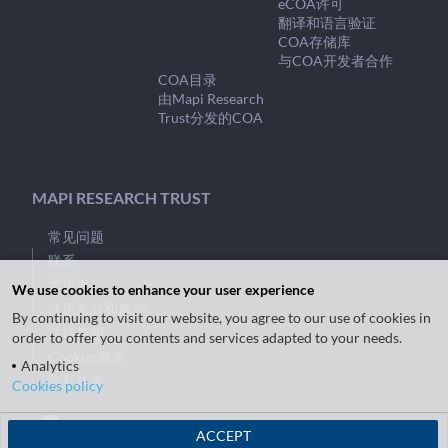
eCOA许可
翻译和语言验证
COA存储库
与COA开发者合作
COA目录
由Mapi Research
Trust分发的COA
MAPI RESEARCH TRUST
常见问题
联系
术语表
We use cookies to enhance your user experience
使用条款和条件
By continuing to visit our website, you agree to our use of cookies in
法律声明
order to offer you contents and services adapted to your needs.
Cookies政策
Analytics
隐私政策
Cookies policy
ACCEPT