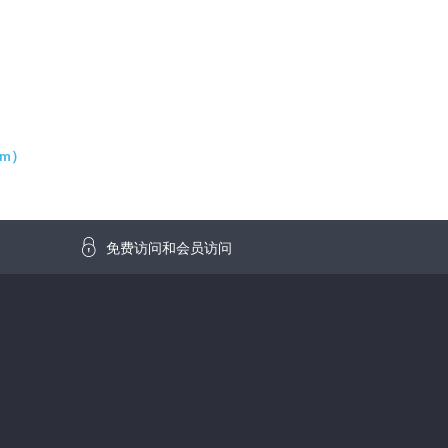
om
）
免费访问和会员访问
h
A