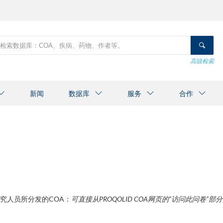
索
高级检索
新闻
数据库
服务
合作
学术研究人员所分发的COA：
可直接从
PROQOLID COA
网页的
“
访问此问卷
”
部分