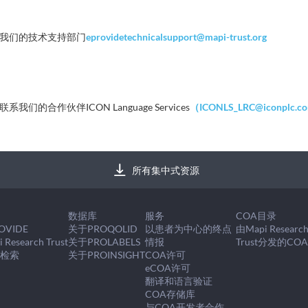
我们的技术支持部门
eprovidetechnicalsupport@mapi-trust.org
作伙伴ICON Language Services
（
ICONLS_LRC@iconplc.c
所有集中式资源
于
数据库
服务
COA目录
OVIDE
关于PROQOLID
以患者为中心的终点
由Mapi Researc
 Research Trust
关于PROLABELS
情报
Trust分发的CO
何检索
关于PROINSIGHT
COA许可
eCOA许可
翻译和语言验证
COA存储库
与COA开发者合作